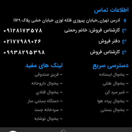
اطلاعات تماس
آدرس
تهران_خیابان پیروزی فلکه لوزی خیابان خشی پلاک 1129
کارشناس فروش: خانم رحمتی
09128173578
دفتر فروش
02177989026
کارشناس فروش
09938295398
دسترسی سریع
لینک های مفید
یخچال ایستاده
فریزر صندوقی
یخچال هتلی
یخچال داروخانه
شیر سرد کن
یخچال قنادی
یخچال پرده هوا
دستگاه بستنی ساز
یخچال بستنی
سردخانه جسد
یخچال نوشابه