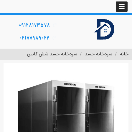
09128173578
02177989026
خانه
سردخانه جسد
سردخانه جسد شش کابین