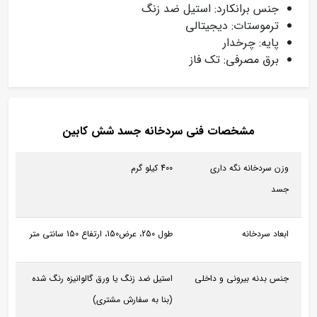
جنس برانکارد: استیل ضد زنگ
ترموستات: دیجیتالی
پایه: چرخدار
برق مصرفی: تک فاز
مشخصات فنی سردخانه جسد شش کابین
وزن سردخانه نگه داری
400 کیلو گرم
جسد
ابعاد سردخانه
طول 250، عرض150، ارتفاع 150 سانتی متر
جنس بدنه بیرونی و داخلی
استیل ضد زنگ یا ورق گالوانیزه رنگ شده
(بنا به سفارش مشتری)