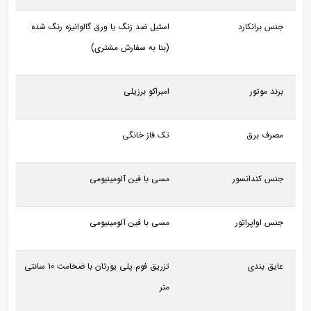
جنس برانکارد
استیل ضد زنگ یا ورق گالوانیزه رنگ شده
(بنا به سفارش مشتری)
برند موتور
امبراکو برزیلی
مصرف برق
تک فاز خانگی
جنس کندانسور
مسی با فین آلومینیومی
جنس اواپراتور
مسی با فین آلومینیومی
عایق بندی
تزریق فوم پلی یورتان با ضخامت 10 سانتی
متر