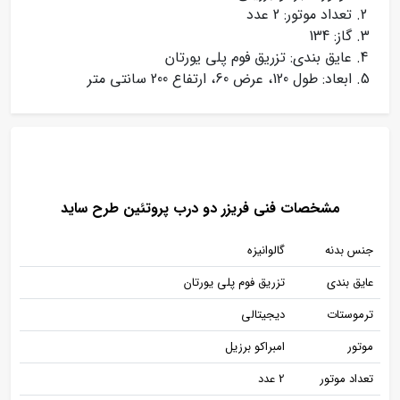
تعداد موتور: 2 عدد
گاز: 134
عایق بندی: تزریق فوم پلی یورتان
ابعاد: طول 120، عرض 60، ارتفاع 200 سانتی متر
مشخصات فنی فریزر دو درب پروتئین طرح ساید
جنس بدنه
گالوانیزه
عایق بندی
تزریق فوم پلی یورتان
ترموستات
دیجیتالی
موتور
امبراکو برزیل
تعداد موتور
2 عدد