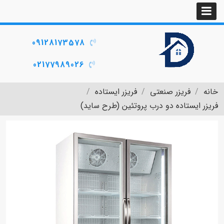
09128173578
02177989026
خانه
فریزر صنعتی
فریزر ایستاده
فریزر ایستاده دو درب پروتئین (طرح ساید)