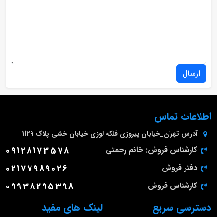
ارسال
اطلاعات تماس
آدرس
تهران_خیابان پیروزی فلکه لوزی خیابان خشی پلاک 1129
کارشناس فروش: خانم رحمتی
09128173578
دفتر فروش
02177989026
کارشناس فروش
09938295398
دسترسی سریع
لینک های مفید