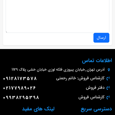
ارسال
اطلاعات تماس
آدرس
تهران_خیابان پیروزی فلکه لوزی خیابان خشی پلاک 1129
کارشناس فروش: خانم رحمتی
09128173578
دفتر فروش
02177989026
کارشناس فروش
09938295398
دسترسی سریع
لینک های مفید