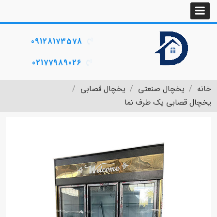
09128173578
02177989026
خانه
یخچال صنعتی
یخچال قصابی
یخچال قصابی یک طرف نما