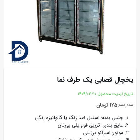
یخچال قصابی یک طرف نما
تاریخ آپدیت محصول
1404/03/10
125,000,000 تومان
جنس بدنه: استیل ضد زنگ یا گالوانیزه رنگی
عایق بندی: تزریق فوم پلی یورتان
موتور: امبراکو برزیلی