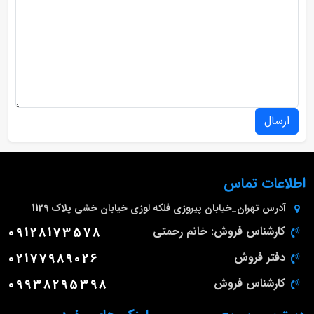
ارسال
اطلاعات تماس
آدرس
تهران_خیابان پیروزی فلکه لوزی خیابان خشی پلاک 1129
کارشناس فروش: خانم رحمتی
09128173578
دفتر فروش
02177989026
کارشناس فروش
09938295398