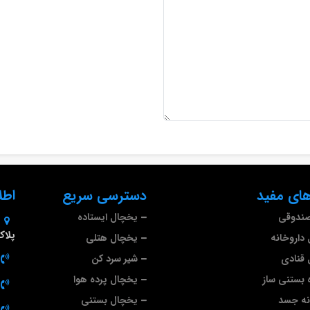
ای مفید
دسترسی سریع
اطل
صندوقی
یخچال ایستاده
پلاک 9
داروخانه
یخچال هتلی
قنادی
شیر سرد کن
 بستنی ساز
یخچال پرده هوا
نه جسد
یخچال بستنی