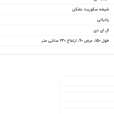
شیشه سکوریت نشکن
رادیاتی
ال ای دی
طول 150، عرض 90، ارتفاع 230 سانتی متر