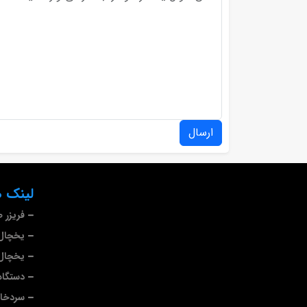
ارسال
لینک ه
فریزر 
یخچال 
یخچال 
دستگاه
سردخا