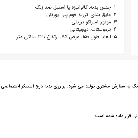
جنس بدنه: گالوانیزه یا استیل ضد زنگ
عایق بندی: تزریق فوم پلی یورتان
موتور: امبراکو برزیلی
ترموستات: دیجیتالی
ابعاد: طول 150، عرض 75، ارتفاع 230 سانتی متر
 سفارش مشتری تولید می شود. بر روی بدنه درج استیکر اختصاصی یا لوگوی cnc ام
ی قرار داده شده است.