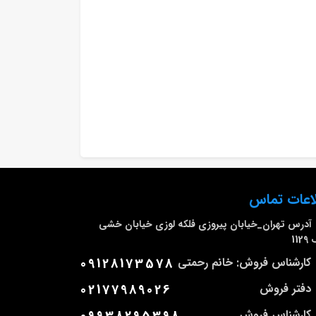
اعات تماس
آدرس
تهران_خیابان پیروزی فلکه لوزی خیابان خشی
112
کارشناس فروش: خانم رحمتی
09128173578
دفتر فروش
02177989026
کارشناس فروش