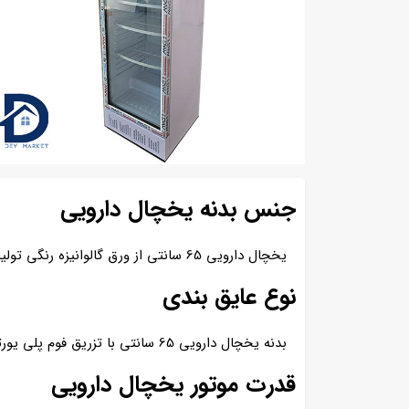
جنس بدنه یخچال دارویی
یخچال دارویی 65 سانتی از ورق گالوانیزه رنگی تولید می شود. بر روی بدنه یخچال دارویی می توانید استیکر درخواستی خود را سفارش دهید.
نوع عایق بندی
بدنه یخچال دارویی 65 سانتی با تزریق فوم پلی یورتان عایق بندی شده است. این عایق بندی مانع از هدر رفت سرما به بیرون و کمک به کاهش مصرف انرژی می شود.
قدرت موتور یخچال دارویی