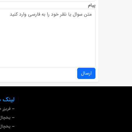
پیام
ارسال
لینک ه
فریزر 
یخچال 
یخچال 