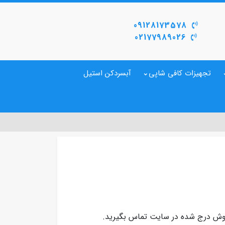
09128173578
02177989026
تجهیزات کافی شاپی
آبسردکن استیل
وش درج شده در سایت تماس بگیرید.