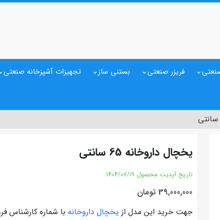
نعتی
فریزر صنعتی
بستنی ساز
تجهیزات آشپزخانه صنعتی
یخچال داروخانه 65 سانتی
تاریخ آپدیت محصول
1404/07/19
39,000,000 تومان
جهت خرید این مدل از
یخچال داروخانه
با شماره کارشناس فر