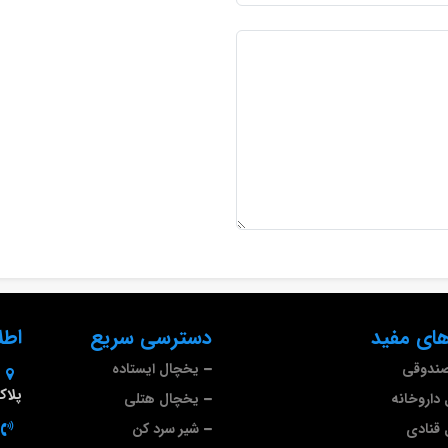
ای مفید
دسترسی سریع
اطل
صندوقی
یخچال ایستاده
پلاک 9
داروخانه
یخچال هتلی
قنادی
شیر سرد کن