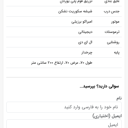
عایق بندی
تزریق فوم پلی یورتان
جنس درب
شیشه سکوریت نشکن
موتور
امبراکو برزیلی
ترموستات
دیجیتالی
روشنایی
ال ای دی
پایه
چرخدار
طول 70، عرض 70، ارتفاع 200 سانتی متر
سوالی دارید؟ بپرسید...
نام
ایمیل
(اختیاری)