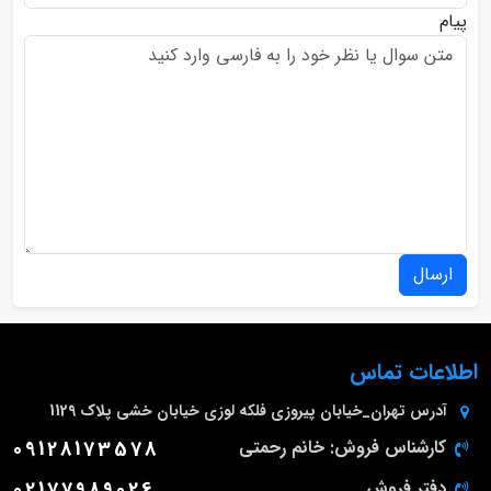
پیام
ارسال
اطلاعات تماس
آدرس
تهران_خیابان پیروزی فلکه لوزی خیابان خشی پلاک 1129
کارشناس فروش: خانم رحمتی
09128173578
دفتر فروش
02177989026