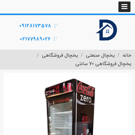
09128173578
02177989026
خانه
یخچال صنعتی
یخچال فروشگاهی
یخچال فروشگاهی 70 سانتی