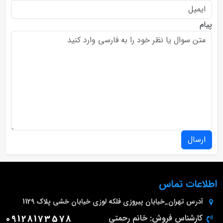
پیام
ارسال
اطلاعات تماس
آدرس
تهران_خیابان پیروزی فلکه لوزی خیابان خشی پلاک 1129
کارشناس فروش: خانم رحمتی
09128173578