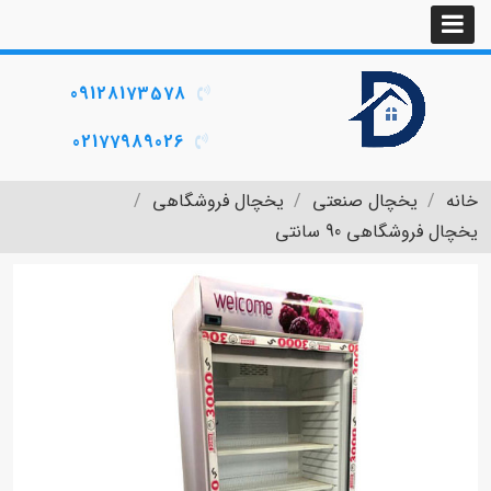
09128173578
02177989026
خانه
یخچال صنعتی
یخچال فروشگاهی
یخچال فروشگاهی 90 سانتی