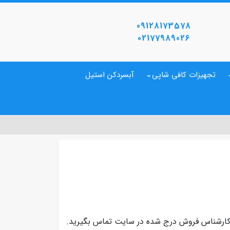
09128173578
02177989026
تجهیزات کافی شاپی
آبسردکن استیل