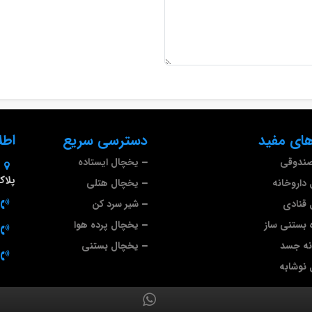
ای مفید
دسترسی سریع
اطل
صندوقی
یخچال ایستاده
پلاک 9
داروخانه
یخچال هتلی
قنادی
شیر سرد کن
 بستنی ساز
یخچال پرده هوا
نه جسد
یخچال بستنی
نوشابه