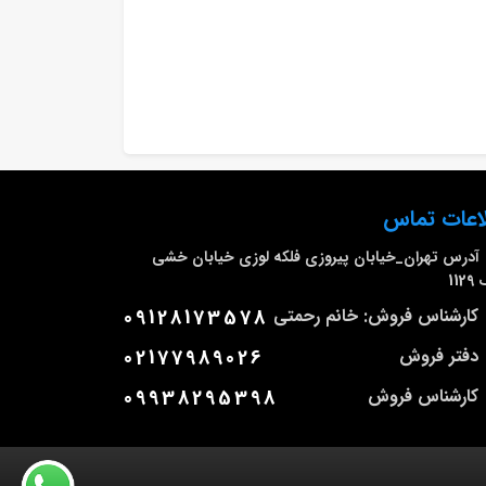
اعات تماس
آدرس
تهران_خیابان پیروزی فلکه لوزی خیابان خشی
112
کارشناس فروش: خانم رحمتی
09128173578
دفتر فروش
02177989026
کارشناس فروش
09938295398