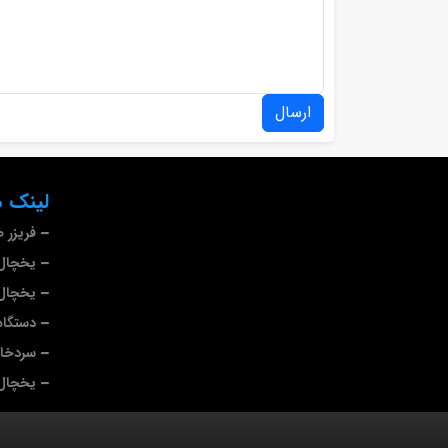
ارسال
لینک ه
فریزر 
یخچال 
یخچال 
دستگاه
سردخا
یخچال 