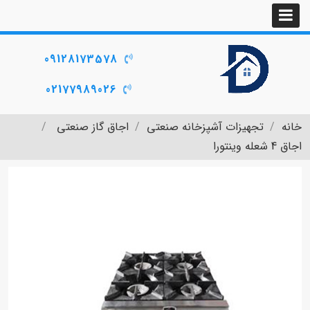
09128173578
02177989026
خانه
تجهیزات آشپزخانه صنعتی
اجاق گاز صنعتی
اجاق 4 شعله وینتورا