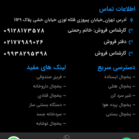
اطلاعات تماس
آدرس
تهران_خیابان پیروزی فلکه لوزی خیابان خشی پلاک 1129
کارشناس فروش: خانم رحمتی
09128173578
دفتر فروش
02177989026
کارشناس فروش
09938295398
دسترسی سریع
لینک های مفید
یخچال ایستاده
فریزر صندوقی
یخچال هتلی
یخچال داروخانه
شیر سرد کن
یخچال قنادی
یخچال پرده هوا
دستگاه بستنی ساز
یخچال بستنی
سردخانه جسد
یخچال نوشابه