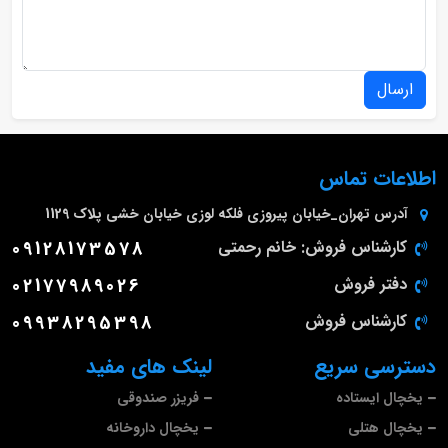
ارسال
اطلاعات تماس
آدرس
تهران_خیابان پیروزی فلکه لوزی خیابان خشی پلاک 1129
کارشناس فروش: خانم رحمتی
09128173578
دفتر فروش
02177989026
کارشناس فروش
09938295398
دسترسی سریع
لینک های مفید
یخچال ایستاده
فریزر صندوقی
یخچال هتلی
یخچال داروخانه