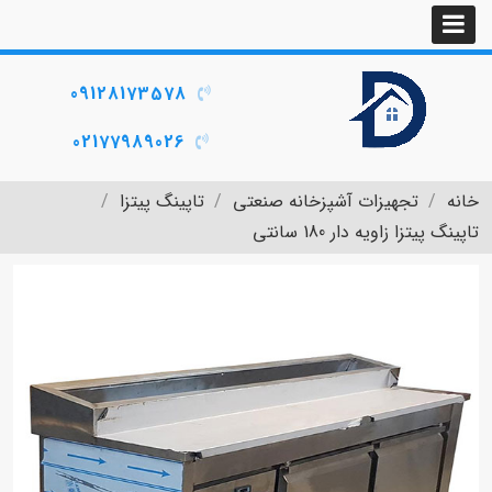
09128173578
02177989026
خانه
تجهیزات آشپزخانه صنعتی
تاپینگ پیتزا
تاپینگ پیتزا زاویه دار 180 سانتی