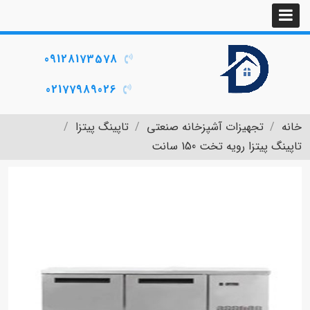
09128173578
02177989026
خانه
تجهیزات آشپزخانه صنعتی
تاپینگ پیتزا
تاپینگ پیتزا رویه تخت 150 سانت