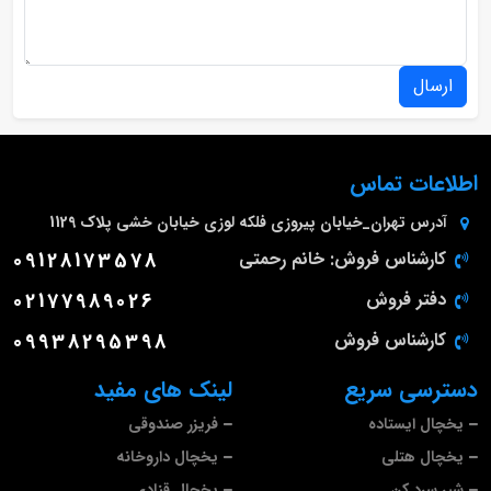
ارسال
اطلاعات تماس
آدرس
تهران_خیابان پیروزی فلکه لوزی خیابان خشی پلاک 1129
کارشناس فروش: خانم رحمتی
09128173578
دفتر فروش
02177989026
کارشناس فروش
09938295398
دسترسی سریع
لینک های مفید
یخچال ایستاده
فریزر صندوقی
یخچال هتلی
یخچال داروخانه
شیر سرد کن
یخچال قنادی