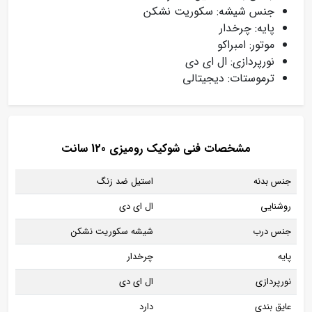
جنس شیشه: سکوریت نشکن
پایه: چرخدار
موتور: امبراکو
نورپردازی: ال ای دی
ترموستات: دیجیتالی
مشخصات فنی شوکیک رومیزی 120 سانت
جنس بدنه
استیل ضد زنگ
روشنایی
ال ای دی
جنس درب
شیشه سکوریت نشکن
پایه
چرخدار
نورپردازی
ال ای دی
عایق بندی
دارد