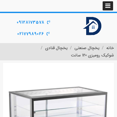
09128173578
02177989026
خانه
یخچال صنعتی
یخچال قنادی
شوکیک رومیزی 120 سانت