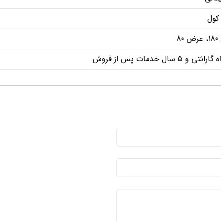
کول
80