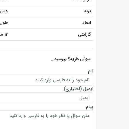
برند
وین 
ابعاد
طول 180، عرض 
گارانتی
12 ماه گارانتی و 5 سال خدمات پس از فروش
سوالی دارید؟ بپرسید...
نام
ایمیل
(اختیاری)
پیام