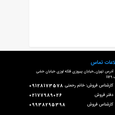
اعات تماس
آدرس
تهران_خیابان پیروزی فلکه لوزی خیابان خشی
112
کارشناس فروش: خانم رحمتی
09128173578
دفتر فروش
02177989026
کارشناس فروش
09938295398