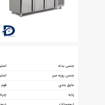
جنس بدنه
استی
جنس رویه میز
استی
عایق بندی
فوم 
پایه
چرخد
ترموستات
دیجی