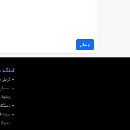
ارسال
لینک ه
فریزر 
یخچال 
یخچال 
دستگاه
سردخا
یخچال 