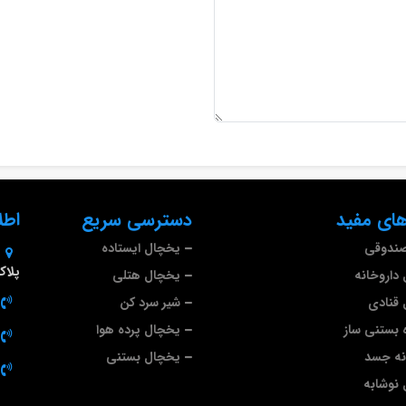
ای مفید
دسترسی سریع
اطل
صندوقی
یخچال ایستاده
پلاک 9
داروخانه
یخچال هتلی
قنادی
شیر سرد کن
 بستنی ساز
یخچال پرده هوا
نه جسد
یخچال بستنی
نوشابه