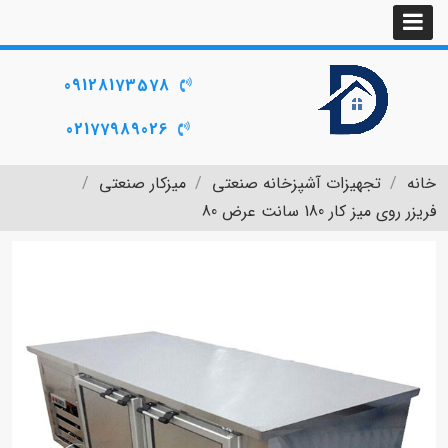
09128173578
02177989026
خانه
تجهیزات آشپزخانه صنعتی
میزکار صنعتی
فریزر روی میز کار 180 سانت عرض 80