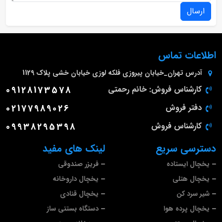
ارسال
اطلاعات تماس
آدرس
تهران_خیابان پیروزی فلکه لوزی خیابان خشی پلاک 1129
کارشناس فروش: خانم رحمتی
09128173578
دفتر فروش
02177989026
کارشناس فروش
09938295398
دسترسی سریع
لینک های مفید
یخچال ایستاده
فریزر صندوقی
یخچال هتلی
یخچال داروخانه
شیر سرد کن
یخچال قنادی
یخچال پرده هوا
دستگاه بستنی ساز