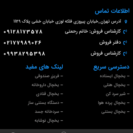
اطلاعات تماس
آدرس
تهران_خیابان پیروزی فلکه لوزی خیابان خشی پلاک 1129
کارشناس فروش: خانم رحمتی
09128173578
دفتر فروش
02177989026
کارشناس فروش
09938295398
دسترسی سریع
لینک های مفید
یخچال ایستاده
فریزر صندوقی
یخچال هتلی
یخچال داروخانه
شیر سرد کن
یخچال قنادی
یخچال پرده هوا
دستگاه بستنی ساز
یخچال بستنی
سردخانه جسد
یخچال نوشابه