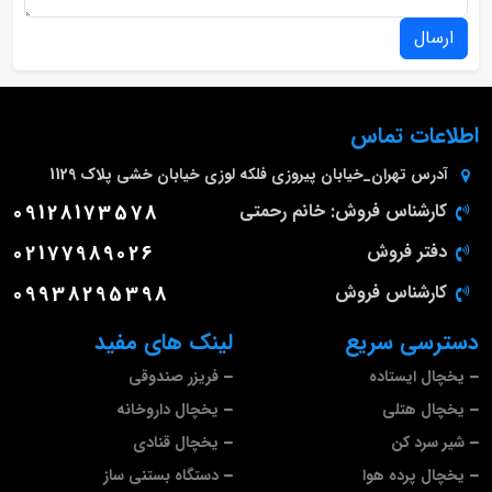
ارسال
اطلاعات تماس
آدرس
تهران_خیابان پیروزی فلکه لوزی خیابان خشی پلاک 1129
کارشناس فروش: خانم رحمتی
09128173578
دفتر فروش
02177989026
کارشناس فروش
09938295398
دسترسی سریع
لینک های مفید
یخچال ایستاده
فریزر صندوقی
یخچال هتلی
یخچال داروخانه
شیر سرد کن
یخچال قنادی
یخچال پرده هوا
دستگاه بستنی ساز