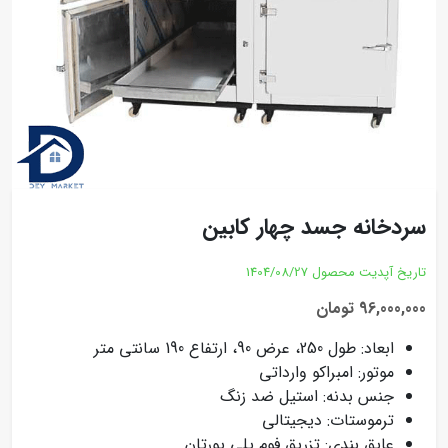
سردخانه جسد چهار کابین
تاریخ آپدیت محصول
1404/08/27
96,000,000 تومان
ابعاد: طول 250، عرض 90، ارتفاع 190 سانتی متر
موتور: امبراکو وارداتی
جنس بدنه: استیل ضد زنگ
ترموستات: دیجیتالی
عایق بندی: تزریق فوم پلی یورتان