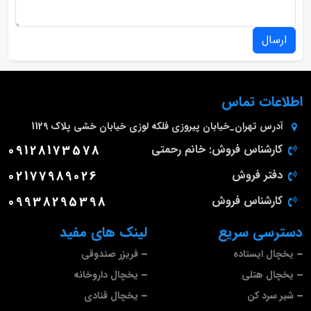
ارسال
اطلاعات تماس
آدرس
تهران_خیابان پیروزی فلکه لوزی خیابان خشی پلاک 1129
کارشناس فروش: خانم رحمتی
09128173578
دفتر فروش
02177989026
کارشناس فروش
09938295398
دسترسی سریع
لینک های مفید
یخچال ایستاده
فریزر صندوقی
یخچال هتلی
یخچال داروخانه
شیر سرد کن
یخچال قنادی