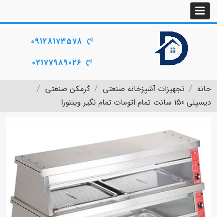
09128173578
02177989026
خانه
تجهیزات آشپزخانه صنعتی
گرمکن صنعتی
دیسپلی 150 سانت تمام اتومات تمام نگیر وینتورا