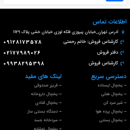
اطلاعات تماس
آدرس
تهران_خیابان پیروزی فلکه لوزی خیابان خشی پلاک 1129
کارشناس فروش: خانم رحمتی
09128173578
دفتر فروش
02177989026
کارشناس فروش
09938295398
دسترسی سریع
لینک های مفید
یخچال ایستاده
فریزر صندوقی
یخچال هتلی
یخچال داروخانه
شیر سرد کن
یخچال قنادی
یخچال پرده هوا
دستگاه بستنی ساز
یخچال بستنی
سردخانه جسد
یخچال نوشابه