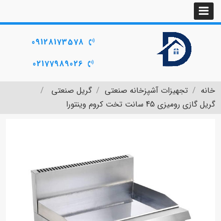
09128173578
02177989026
خانه
تجهیزات آشپزخانه صنعتی
گریل صنعتی
گریل گازی رومیزی 45 سانت تخت کروم وینتورا