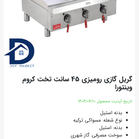
گریل گازی رومیزی 45 سانت تخت کروم
وینتورا
تاریخ آپدیت محصول
1404/04/10
بدنه استیل
نوع شعله: مسواکی ترکیه
بدنه: استیل
سوخت مصرفی: گاز شهری