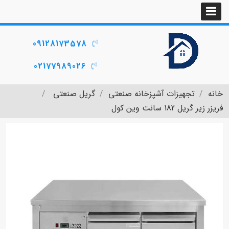
09128173578
02177989026
خانه
تجهیزات آشپزخانه صنعتی
گریل صنعتی
فریزر زیر گریل 182 سانت وین کول