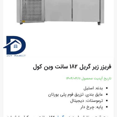
فریزر زیر گریل 182 سانت وین کول
تاریخ آپدیت محصول
1404/04/11
بدنه: استیل
عایق بندی: تزریق فوم پلی یورتان
ترموستات: دیجیتال
پایه: چرخ دار