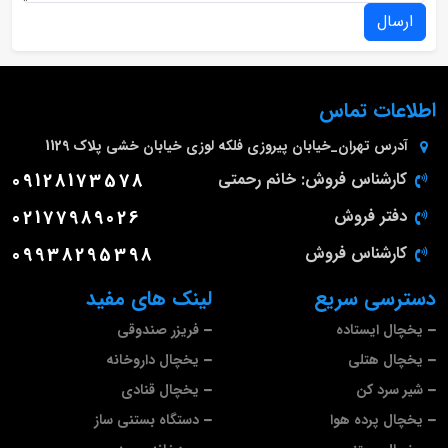
ارسال
اطلاعات تماس
آدرس
تهران_خیابان پیروزی فلکه لوزی خیابان خشی پلاک 1129
کارشناس فروش: خانم رحمتی
09128173578
دفتر فروش
02177989026
کارشناس فروش
09938295398
دسترسی سریع
لینک های مفید
یخچال ایستاده
فریزر صندوقی
یخچال هتلی
یخچال داروخانه
شیر سرد کن
یخچال قنادی
یخچال پرده هوا
دستگاه بستنی ساز