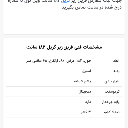
جهت ثبت سفارش فریزر زیر
گریل
182 سانت وین کول با شماره
درج شده در سایت تماس بگیرید.
مشخصات فنی فریزر زیر گریل 182 سانت
ابعاد
طول: 182، عرض: 80، ارتفاع: 65 سانتی متر
بدنه
استیل
عایق بندی
پشم شیشه
ترموستات
دیجیتال
پایه چرخدار
دارد
تعداد کشو
3 کشو