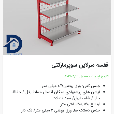
قفسه سرلاین سوپرمارکتی
تاریخ آپدیت محصول
1404/04/12
جنس کفی: ورق روغنی0/7 میلی متر
آپشن های پیشنهادی: امکان اتصال حفاظ بغل / حفاظ
جلو / شلف لیبل/ سبد تنقلات
ارتفاع :200.170سانتی متر
جنس دستک ها: ورق روغنی 2 میلی متر/ نک دار