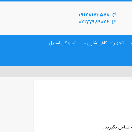
09128173578
02177989026
تجهیزات کافی شاپی
آبسردکن استیل
ت تماس بگیرید.