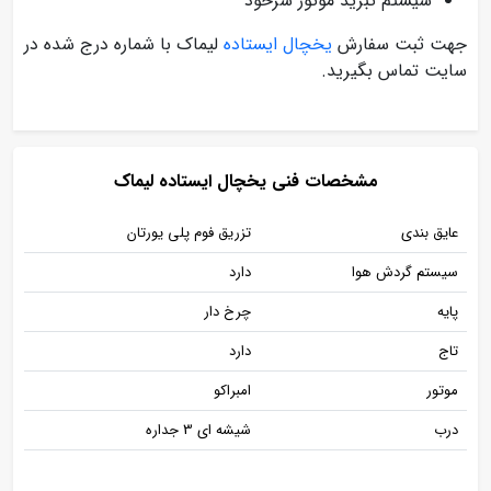
سیستم تبرید موتور سرخود
جهت ثبت سفارش
یخچال ایستاده
لیماک با شماره درج شده در
سایت تماس بگیرید.
مشخصات فنی یخچال ایستاده لیماک
عایق بندی
تزریق فوم پلی یورتان
سیستم گردش هوا
دارد
پایه
چرخ دار
تاج
دارد
موتور
امبراکو
درب
شیشه ای 3 جداره