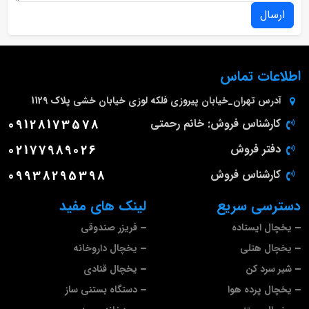
ارسال
اطلاعات تماس
آدرس
تهران_خیابان پیروزی فلکه لوزی خیابان خشی پلاک 1129
کارشناس فروش: خانم رحمتی
09128173578
دفتر فروش
02177989026
کارشناس فروش
09938295398
دسترسی سریع
لینک های مفید
یخچال ایستاده
فریزر صندوقی
یخچال هتلی
یخچال داروخانه
شیر سرد کن
یخچال قنادی
یخچال پرده هوا
دستگاه بستنی ساز