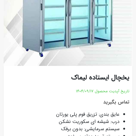
یخچال ایستاده لیماک
تاریخ آپدیت محصول
1404/09/17
تماس بگیرید
عایق بندی: تزریق فوم پلی یورتان
درب: شیشه ای سکوریت نشکن
سیستم سرمایشی: بدون برفک