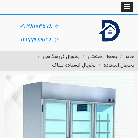
09128173578
02177989026
خانه
یخچال صنعتی
یخچال فروشگاهی
یخچال ایستاده
یخچال ایستاده لیماک