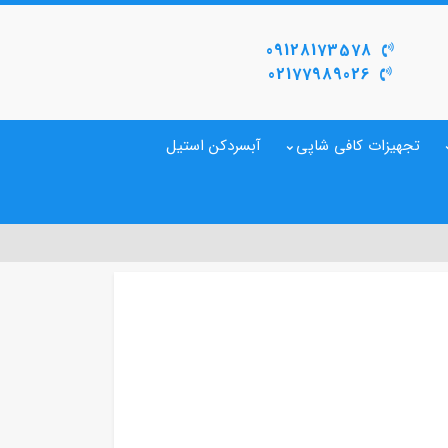
09128173578
02177989026
تجهیزات کافی شاپی
آبسردکن استیل