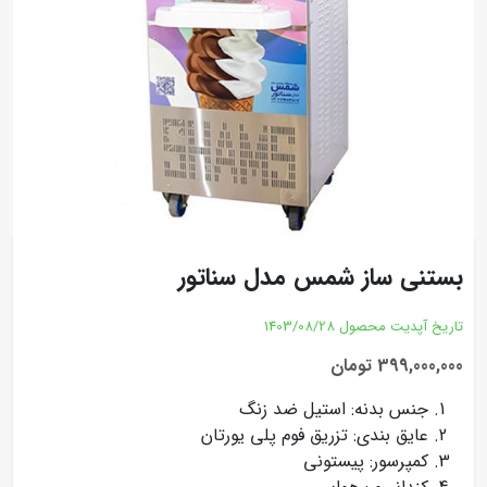
بستنی ساز شمس مدل سناتور
تاریخ آپدیت محصول
1403/08/28
399,000,000 تومان
جنس بدنه: استیل ضد زنگ
عایق بندی: تزریق فوم پلی یورتان
کمپرسور: پیستونی