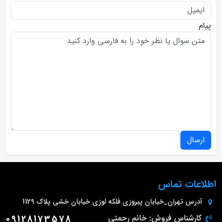
پیام
ارسال
اطلاعات تماس
آدرس
تهران_خیابان پیروزی فلکه لوزی خیابان خشی پلاک 1129
کارشناس فروش: خانم رحمتی
09128173578