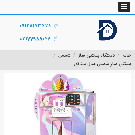
09128173578
02177989026
خانه
دستگاه بستنی ساز
شمس
بستنی ساز شمس مدل سناتور