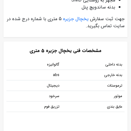
مجهز به روشنایی SMD
بدنه ساندویچ پنل
جهت ثبت سفارش
یخچال جزیره
5 متری با شماره درج شده در
سایت تماس بگیرید.
مشخصات فنی یخچال جزیره 5 متری
بدنه داخلی
گالوانیزه
بدنه خارجی
abs
ترموستات
دیجیتال
موتور
سرخود
عایق بندی
تزریق فوم