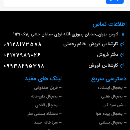
اطلاعات تماس
آدرس
تهران_خیابان پیروزی فلکه لوزی خیابان خشی پلاک 1129
کارشناس فروش: خانم رحمتی
09128173578
دفتر فروش
02177989026
کارشناس فروش
09938295398
دسترسی سریع
لینک های مفید
یخچال ایستاده
فریزر صندوقی
یخچال هتلی
یخچال داروخانه
شیر سرد کن
یخچال قنادی
یخچال پرده هوا
دستگاه بستنی ساز
یخچال بستنی
سردخانه جسد