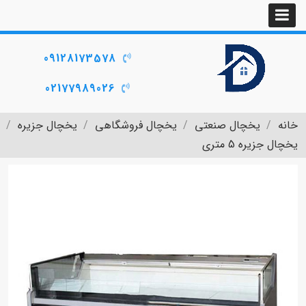
09128173578
02177989026
خانه
یخچال صنعتی
یخچال فروشگاهی
یخچال جزیره
یخچال جزیره 5 متری