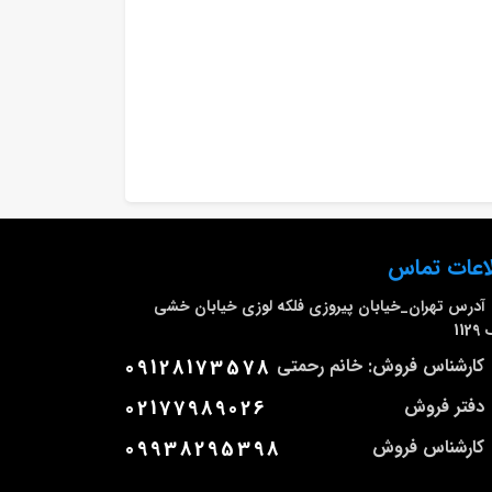
اعات تماس
آدرس
تهران_خیابان پیروزی فلکه لوزی خیابان خشی
112
کارشناس فروش: خانم رحمتی
09128173578
دفتر فروش
02177989026
کارشناس فروش
09938295398