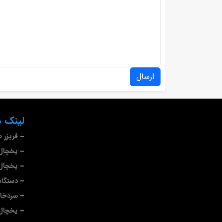
ارسال
لینک ه
فریزر 
یخچال 
یخچال 
دستگاه
سردخا
یخچال 