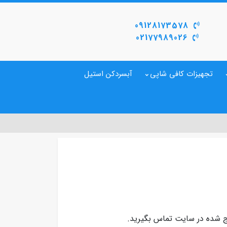
09128173578
02177989026
تجهیزات کافی شاپی
آبسردکن استیل