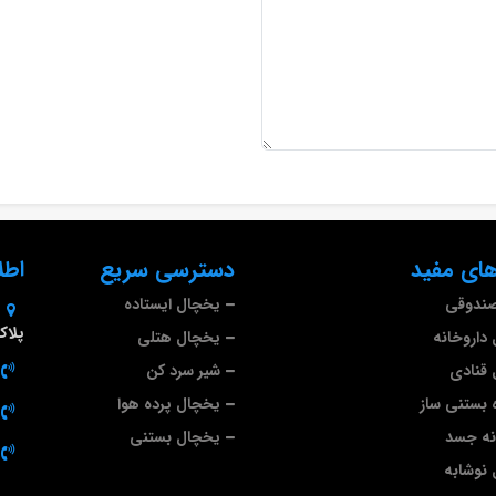
ای مفید
دسترسی سریع
اطل
صندوقی
یخچال ایستاده
پلاک 9
داروخانه
یخچال هتلی
قنادی
شیر سرد کن
 بستنی ساز
یخچال پرده هوا
نه جسد
یخچال بستنی
نوشابه