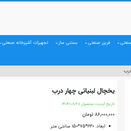
نعتی
فریزر صنعتی
بستنی ساز
تجهیزات آشپزخانه صنعتی
درب
یخچال لبنیاتی چهار درب
تاریخ آپدیت محصول
1404/08/28
86,000,000 تومان
ابعاد: 230*75*150 سانتی متر