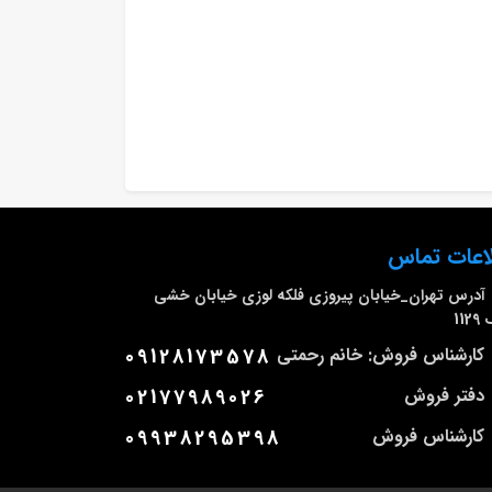
اعات تماس
آدرس
تهران_خیابان پیروزی فلکه لوزی خیابان خشی
112
کارشناس فروش: خانم رحمتی
09128173578
دفتر فروش
02177989026
کارشناس فروش
09938295398