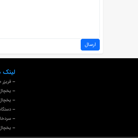
ارسال
لینک ه
فریزر 
یخچال 
یخچال 
دستگاه
سردخا
یخچال 