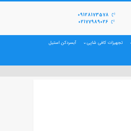
09128173578
02177989026
تجهیزات کافی شاپی
آبسردکن استیل