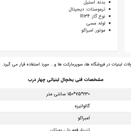
بدنه: استیل
ترموستات: دیجیتال
نوع گاز: R134
لوله: مسی
موتور: امبراکو
ت لبنیات در فروشگاه ها، سوپرمارکت ها و... مورد استفاده قرار می گیرد.
مشخصات فنی یخچال لبنیاتی چهار درب
230*75*150 سانتی متر
گالوانیزه
امبراکو
تزریق فوم پلی یورتان