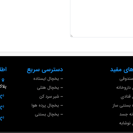
ای مفید
دسترسی سریع
اطل
صندوقی
یخچال ایستاده
پلاک 9
داروخانه
یخچال هتلی
قنادی
شیر سرد کن
 بستنی ساز
یخچال پرده هوا
نه جسد
یخچال بستنی
نوشابه