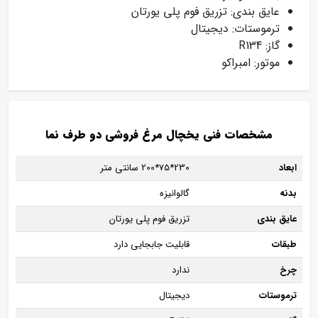
عایق بندی: تزریق فوم پلی یورتان
ترموستات: دیجیتال
گاز: R134
موتور: امبراکو
مشخصات فنی یخچال مرغ فروشی دو طرف نما
ابعاد
230*75*200 سانتی متر
بدنه
گالوانیزه
عایق بندی
تزریق فوم پلی یورتان
طبقات
قابلیت جابجایی دارد
چرخ
ندارد
ترموستات
دیجیتال