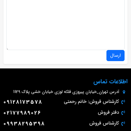
ارسال
اطلاعات تماس
آدرس
تهران_خیابان پیروزی فلکه لوزی خیابان خشی پلاک 1129
کارشناس فروش: خانم رحمتی
09128173578
دفتر فروش
02177989026
کارشناس فروش
09938295398