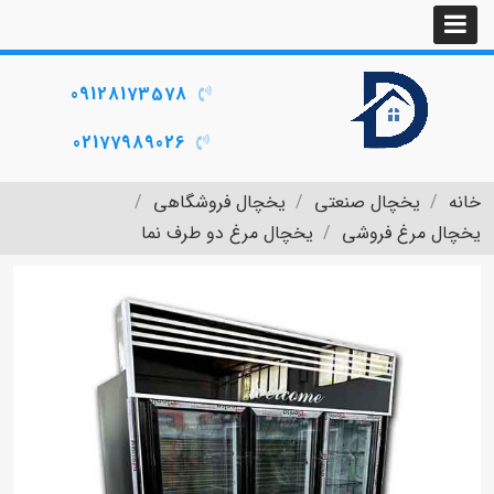
09128173578
02177989026
خانه
یخچال صنعتی
یخچال فروشگاهی
یخچال مرغ فروشی
یخچال مرغ دو طرف نما