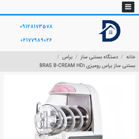
09128173578
02177989026
خانه
دستگاه بستنی ساز
براس
بستنی ساز براس رومیزی BRAS B-CREAM HD1