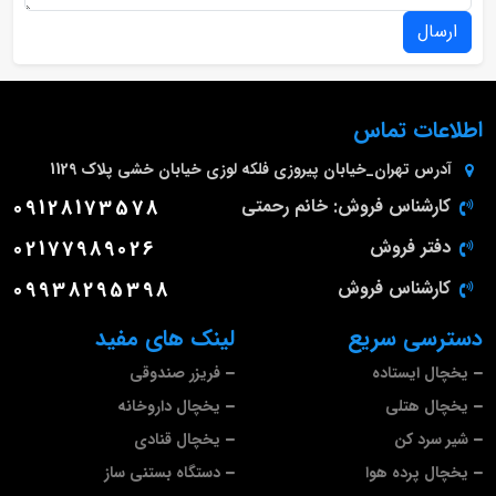
ارسال
اطلاعات تماس
آدرس
تهران_خیابان پیروزی فلکه لوزی خیابان خشی پلاک 1129
کارشناس فروش: خانم رحمتی
09128173578
دفتر فروش
02177989026
کارشناس فروش
09938295398
دسترسی سریع
لینک های مفید
یخچال ایستاده
فریزر صندوقی
یخچال هتلی
یخچال داروخانه
شیر سرد کن
یخچال قنادی
یخچال پرده هوا
دستگاه بستنی ساز