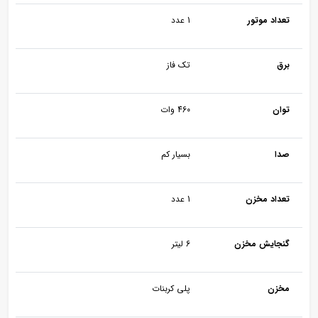
تعداد موتور
1 عدد
برق
تک فاز
توان
460 وات
صدا
بسیار کم
تعداد مخزن
1 عدد
گنجایش مخزن
6 لیتر
مخزن
پلی کربنات