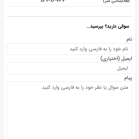
ابعاد(سانتی متر)
46.4*82*86.4
سوالی دارید؟ بپرسید...
نام
ایمیل
(اختیاری)
پیام