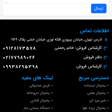
ارسال
اطلاعات تماس
آدرس
تهران_خیابان پیروزی فلکه لوزی خیابان خشی پلاک 1129
کارشناس فروش: خانم رحمتی
09128173578
دفتر فروش
02177989026
کارشناس فروش
09938295398
دسترسی سریع
لینک های مفید
یخچال ایستاده
فریزر صندوقی
یخچال هتلی
یخچال داروخانه
شیر سرد کن
یخچال قنادی
یخچال پرده هوا
دستگاه بستنی ساز