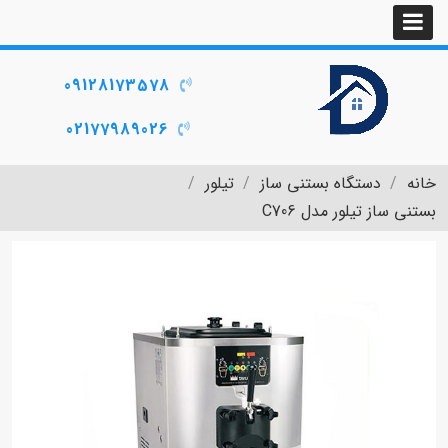
09128173578
02177989026
خانه
دستگاه بستنی ساز
تیلور
بستنی ساز تیلور مدل C706