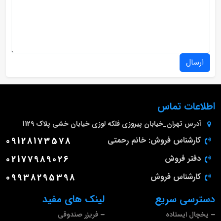
ارسال
اطلاعات تماس
آدرس
تهران_خیابان پیروزی فلکه لوزی خیابان خشی پلاک 1129
کارشناس فروش: خانم رحمتی
09128173578
دفتر فروش
02177989026
کارشناس فروش
09938295398
دسترسی سریع
لینک های مفید
یخچال ایستاده
فریزر صندوقی