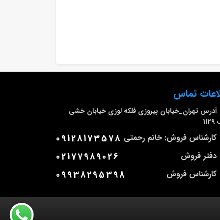
اعات تماس
آدرس
تهران_خیابان پیروزی فلکه لوزی خیابان خشی
112
کارشناس فروش: خانم رحمتی
09128173578
دفتر فروش
02177989026
کارشناس فروش
09938295398