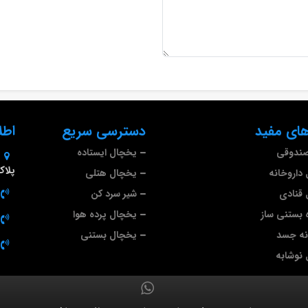
ای مفید
دسترسی سریع
اطل
صندوقی
یخچال ایستاده
پلاک 9
داروخانه
یخچال هتلی
قنادی
شیر سرد کن
 بستنی ساز
یخچال پرده هوا
نه جسد
یخچال بستنی
نوشابه