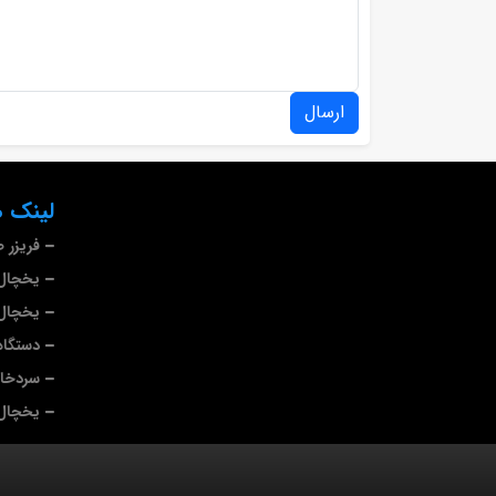
ارسال
لینک ه
فریزر 
یخچال 
یخچال 
دستگاه
سردخا
یخچال 