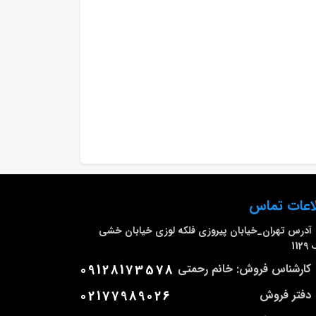
اعات تماس
آدرس
تهران_خیابان پیروزی فلکه لوزی خیابان خشی
112
کارشناس فروش: خانم رحمتی
09128173578
دفتر فروش
02177989026