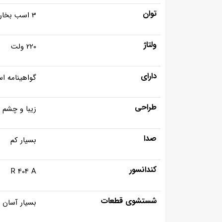
توان
3 اسب بخار
ولتاژ
220 ولت
دارای
گواهینامه ا
طراحی
زیبا و چشم ن
صدا
بسیار کم
کندانسور
R 404 A
شستشوی قطعات
بسیار آسان