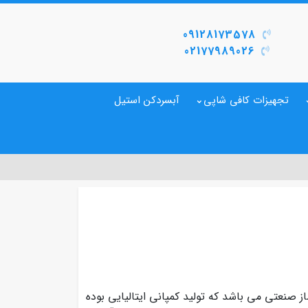
09128173578
02177989026
تجهیزات کافی شاپی
آبسردکن استیل
 صنعتی می باشد که تولید کمپانی ایتالیایی بوده