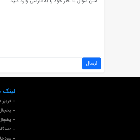
ارسال
لینک ه
فریزر 
یخچال 
یخچال 
دستگاه
سردخا