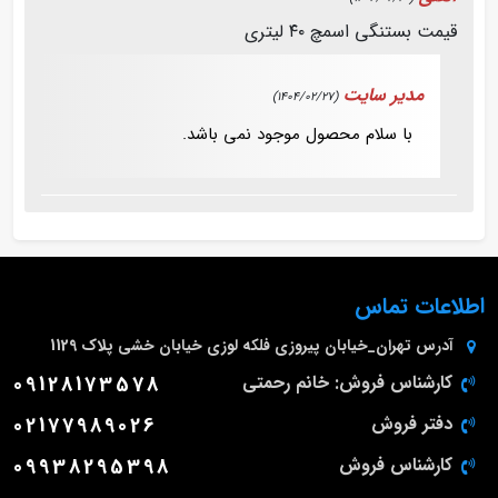
قیمت بستنگی اسمچ ۴۰ لیتری
مدیر سایت
(1404/02/27)
با سلام محصول موجود نمی باشد.
اطلاعات تماس
آدرس
تهران_خیابان پیروزی فلکه لوزی خیابان خشی پلاک 1129
کارشناس فروش: خانم رحمتی
09128173578
دفتر فروش
02177989026
کارشناس فروش
09938295398