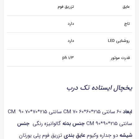
عایق
تزریق فوم
تاج
دارد
روشنایی LED
دارد
قدرت موتور
1/3 ph
یخچال ایستاده تک درب
ابعاد
60 سانتی 215*60*60 CM 70 سانتی 215*70*70 CM 90
سانتی 215*90*90 CM
جنس بدنه
گالوانیزه رنگی
جنس
شیشه
دو جداره وکیوم
عایق بندی
تزریق فوم پلی یورتان