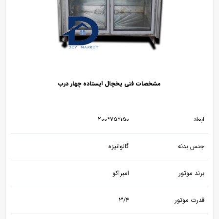
مشخصات فنی یخچال ایستاده چهار درب
ابعاد
150*75*200
جنس بدنه
گالوانیزه
برند موتور
امبراکو
قدرت موتور
3/4