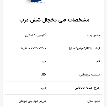
مشخصات فنی یخچال شش درب
جنس بدنه
گالوانیزه / استیل
ابعاد (ارتفاع*عرض*عمق)
200*200*70 سانتیمتر
تاج
دارد
سیستم روشنایی
LED
چرخ جهت جابجایی
دارد
عایق بندی
تزریق فوم پلی یورتان