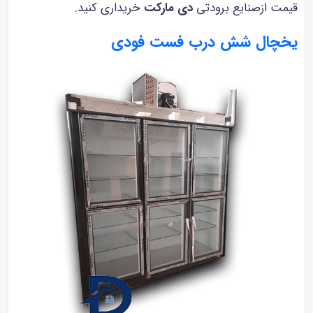
قیمت ازصنایع برودتی
دی مارکت
خریداری کنید.
یخچال شش درب فست فودی