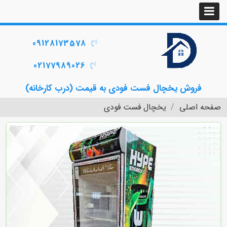
09128173578
02177989026
فروش یخچال فست فودی به قیمت (درب کارخانه)
صفحه اصلی
یخچال فست فودی