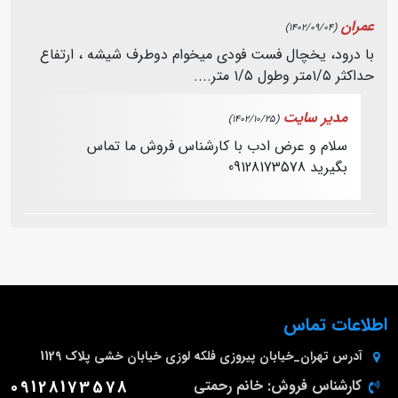
عمران
(1402/09/04)
با درود، یخچال فست فودی میخوام دوطرف شیشه ، ارتفاع
حداکثر ۱/۵متر وطول ۱/۵ متر....
مدیر سایت
(1402/10/25)
سلام و عرض ادب با کارشناس فروش ما تماس
بگیرید 09128173578
اطلاعات تماس
آدرس
تهران_خیابان پیروزی فلکه لوزی خیابان خشی پلاک 1129
کارشناس فروش: خانم رحمتی
09128173578