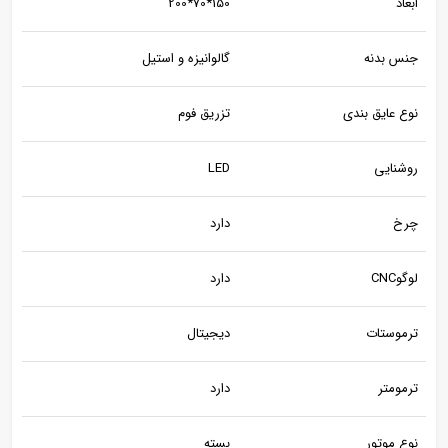
ابعاد
150*70*200
جنس بدنه
گالوانیزه و استیل
نوع عایق بندی
تزریق فوم
روشنایی
LED
چرخ
دارد
لوگوCNC
دارد
ترموستات
دیجیتال
ترمومتر
دارد
نوع موتور
بسته