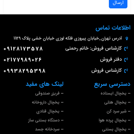
ارسال
اطلاعات تماس
آدرس
تهران_خیابان پیروزی فلکه لوزی خیابان خشی پلاک 1129
کارشناس فروش: خانم رحمتی
09128173578
دفتر فروش
02177989026
کارشناس فروش
09938295398
دسترسی سریع
لینک های مفید
یخچال ایستاده
فریزر صندوقی
یخچال هتلی
یخچال داروخانه
شیر سرد کن
یخچال قنادی
یخچال پرده هوا
دستگاه بستنی ساز
یخچال بستنی
سردخانه جسد