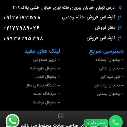
آدرس
تهران_خیابان پیروزی فلکه لوزی خیابان خشی پلاک 1129
کارشناس فروش: خانم رحمتی
09128173578
دفتر فروش
02177989026
کارشناس فروش
09938295398
دسترسی سریع
لینک های مفید
یخچال ایستاده
فریزر صندوقی
یخچال هتلی
یخچال داروخانه
شیر سرد کن
یخچال قنادی
یخچال پرده هوا
دستگاه بستنی ساز
یخچال بستنی
سردخانه جسد
یخچال نوشابه
تماس بگیرید
تمام حقوق برای صاحب سایت محفوظ می باشد.