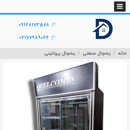
09128173578
02177989026
خانه
یخچال صنعتی
یخچال پروتئینی