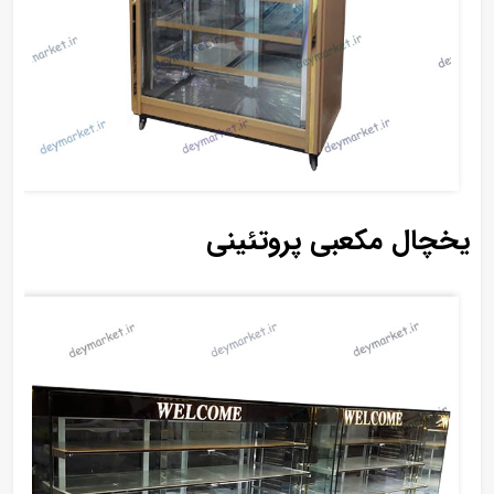
یخچال مکعبی پروتئینی