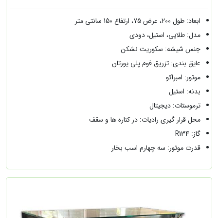
ابعاد: طول 200، عرض 75، ارتفاع 150 سانتی متر
مدل: طلایی، استیل، دودی
جنس شیشه: سکوریت نشکن
عایق بندی: تزریق فوم پلی یورتان
موتور: امبراکو
بدنه: استیل
ترموستات: دیجیتال
محل قرار گیری رادیات: در کناره ها و سقف
گاز: R134
قدرت موتور: سه چهارم اسب بخار