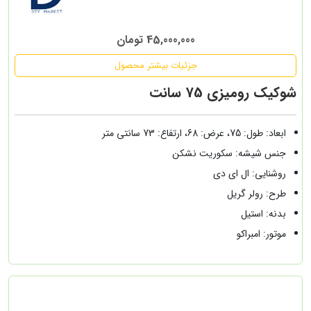
45,000,000 تومان
جزئیات بیشتر محصول
شوکیک رومیزی 75 سانت
ابعاد: طول: 75، عرض: 68، ارتفاع: 73 سانتی متر
جنس شیشه: سکوریت نشکن
روشنایی: ال ای دی
طرح: رولر گریل
بدنه: استیل
موتور: امبراکو