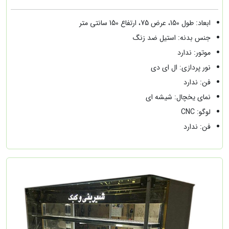
ابعاد: طول 150، عرض 75، ارتفاع 150 سانتی متر
جنس بدنه: استیل ضد زنگ
موتور: ندارد
نور پردازی: ال ای دی
فن: ندارد
نمای یخچال: شیشه ای
لوگو: CNC
فن: ندارد