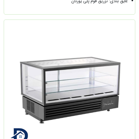
عایق بندی: تزریق فوم پلی یورتان