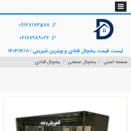
09128173578
02177989026
لیست قیمت یخچال قنادی و ویترین شیرینی | 1404/12/01
صفحه اصلی
یخچال صنعتی
یخچال قنادی