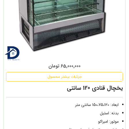
65,000,000 تومان
جزئیات بیشتر محصول
یخچال قنادی 120 سانتی
ابعاد: 150،75،120 سانتی متر
بدنه: استیل
موتور: امبراکو