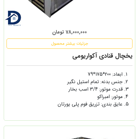
78,000,000 تومان
جزئیات بیشتر محصول
یخچال قنادی آکواریومی
ابعاد: 200*175*79
جنس بدنه: تمام استیل نگیر
قدرت موتور: 3/4 اسب بخار
موتور: امبراکو
عایق بندی: تزریق فوم پلی یورتان