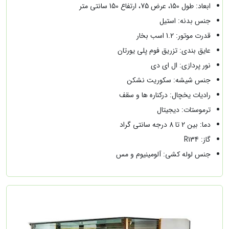
ابعاد: طول 150، عرض 75، ارتفاع 150 سانتی متر
جنس بدنه: استیل
قدرت موتور: 1.2 اسب بخار
عایق بندی: تزریق فوم پلی یورتان
نور پردازی: ال ای دی
جنس شیشه: سکوریت نشکن
رادیات یخچال: درکناره ها و سقف
ترموستات: دیجیتال
دما: بین 2 تا 8 درجه سانتی گراد
گاز: R134
جنس لوله کشی: آلومینیوم و مس