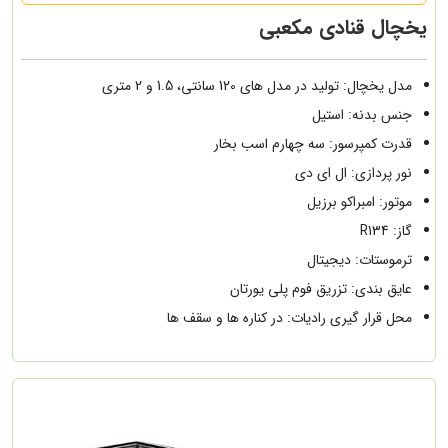
یخچال قنادی مکعبی
مدل یخچال: تولید در مدل های 120 سانتی، 1.5 و 2 متری
جنس بدنه: استیل
قدرت کمپرسور: سه چهارم اسب بخار
نور پردازی: ال ای دی
موتور: امبراکو برزیل
گاز: R134
ترموستات: دیجیتال
عایق بندی: تزریق فوم پلی یورتان
محل قرار گیری رادیات: در کناره ها و سقف ها