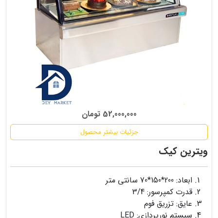
52,000,000 تومان
جزئیات بیشتر محصول
ویترین کیک
ابعاد: 200*150*70 سانتی متر
قدرت کمپرسور: 3/4
عایق: تزریق فوم
سیستم نورپردازی: LED