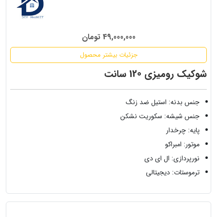
49,000,000 تومان
جزئیات بیشتر محصول
شوکیک رومیزی 120 سانت
جنس بدنه: استیل ضد زنگ
جنس شیشه: سکوریت نشکن
پایه: چرخدار
موتور: امبراکو
نورپردازی: ال ای دی
ترموستات: دیجیتالی