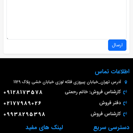
ارسال
اطلاعات تماس
آدرس
تهران_خیابان پیروزی فلکه لوزی خیابان خشی پلاک 1129
کارشناس فروش: خانم رحمتی
09128173578
دفتر فروش
02177989026
کارشناس فروش
09938295398
دسترسی سریع
لینک های مفید