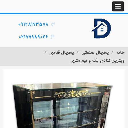
09128173578
02177989026
خانه
یخچال صنعتی
یخچال قنادی
ویترین قنادی یک و نیم متری