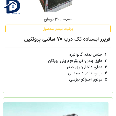
30,000,000 تومان
جزئیات بیشتر محصول
فریزر ایستاده تک درب 70 سانتی پروتئین
جنس بدنه: گالوانیزه
عایق بندی: تزریق فوم پلی یورتان
دمای داخلی: زیر صفر
ترموستات: دیجیتالی
موتور: امبراکو برزیلی