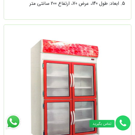
ابعاد: طول 140، عرض 70، ارتفاع 200 سانتی متر
تماس بگیرید