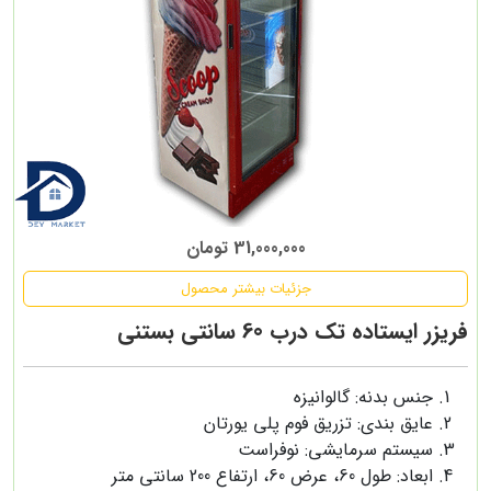
31,000,000 تومان
جزئیات بیشتر محصول
فریزر ایستاده تک درب 60 سانتی بستنی
جنس بدنه: گالوانیزه
عایق بندی: تزریق فوم پلی یورتان
سیستم سرمایشی: نوفراست
ابعاد: طول 60، عرض 60، ارتفاع 200 سانتی متر