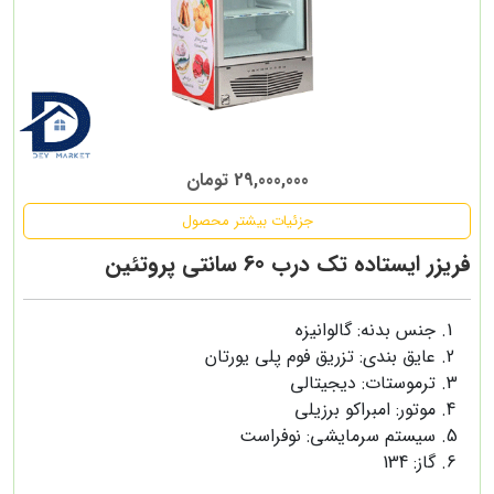
29,000,000 تومان
جزئیات بیشتر محصول
فریزر ایستاده تک درب 60 سانتی پروتئین
جنس بدنه: گالوانیزه
عایق بندی: تزریق فوم پلی یورتان
ترموستات: دیجیتالی
موتور: امبراکو برزیلی
سیستم سرمایشی: نوفراست
گاز: 134