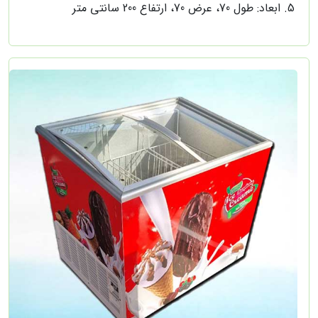
ابعاد: طول 70، عرض 70، ارتفاع 200 سانتی متر