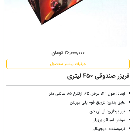
26,000,000 تومان
جزئیات بیشتر محصول
فریزر صندوقی 450 لیتری
ابعاد: طول 121، عرض 65، ارتفاع 85 سانتی متر
عایق بندی: تزریق فوم پلی یورتان
نور پردازی: ال ای دی
موتور: امبراکو برزیلی
ترموستات: دیجیتالی