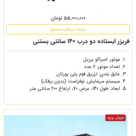
55,000,000 تومان
جزئیات بیشتر محصول
فریزر ایستاده دو درب 140 سانتی بستنی
موتور: امبراکو برزیل
تعداد موتور: 2 عدد
عایق بندی: تزریق فوم پلی یورتان
سیستم سرمایش: نوفراست (بدون برفک)
ابعاد: طول 140، عرض 70، ارتفاع 200 سانتی متر