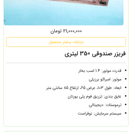
21,000,000 تومان
جزئیات بیشتر محصول
فریزر صندوقی 350 لیتری
قدرت موتور: 1.4 اسب بخار
موتور: امبراکو برزیلی
ابعاد: طول 103، عرض 65، ارتفاع 85 سانتی متر
عایق بندی: تزریق فوم پلی یورتان
ترموستات: دیجیتالی
سیستم سرمایش: نوفراست