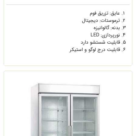
عایق: تزریق فوم
ترموستات: دیجیتال
بدنه: گالوانیزه
نورپردازی: LED
قابلیت شستشو دارد
قابلیت درج لوگو و استیکر