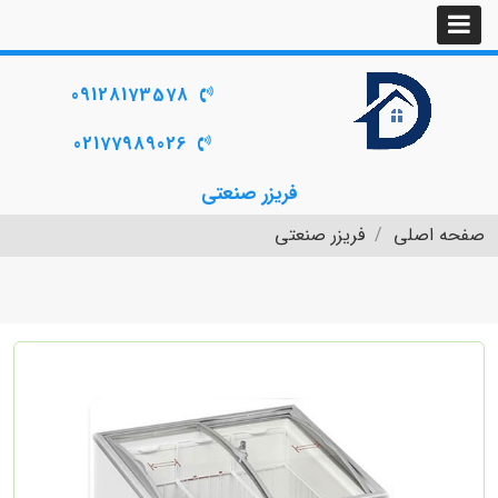
09128173578
02177989026
فریزر صنعتی
صفحه اصلی
فریزر صنعتی