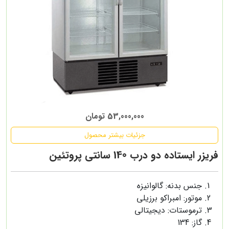
53,000,000 تومان
جزئیات بیشتر محصول
فریزر ایستاده دو درب 140 سانتی پروتئین
جنس بدنه: گالوانیزه
موتور: امبراکو برزیلی
ترموستات: دیجیتالی
گاز: 134