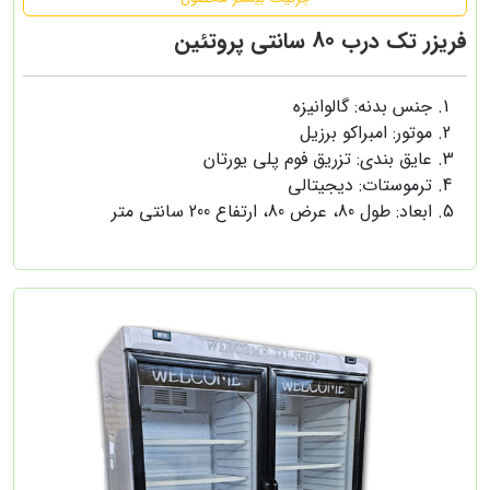
فریزر تک درب 80 سانتی پروتئین
جنس بدنه: گالوانیزه
موتور: امبراکو برزیل
عایق بندی: تزریق فوم پلی یورتان
ترموستات: دیجیتالی
ابعاد: طول 80، عرض 80، ارتفاع 200 سانتی متر