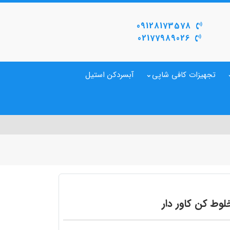
09128173578
02177989026
تجهیزات کافی شاپی
آبسردکن استیل
وط کن کاور دار