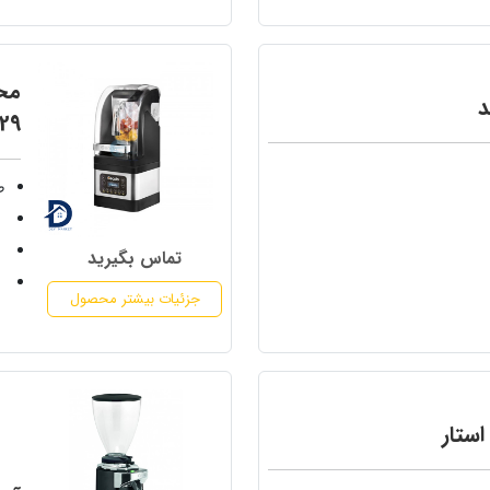
د
129
طول
عمق
ت
تماس بگیرید
س
جزئیات بیشتر محصول
ستار