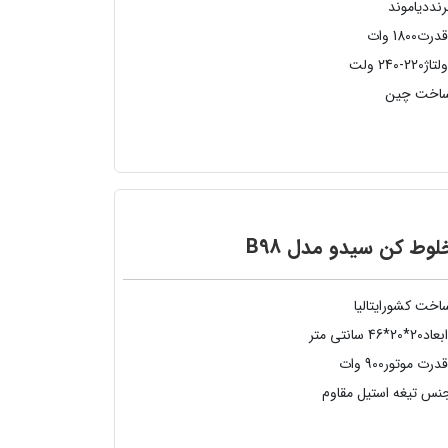
رنددیاموند
رت1800 وات
اژ220-240 ولت
اخت چین
وط کن سیدو مدل B98
اخت کشورایتالیا
د20*20*46 سانتی متر
درت موتور900 وات
نس تیغه استیل مقاوم