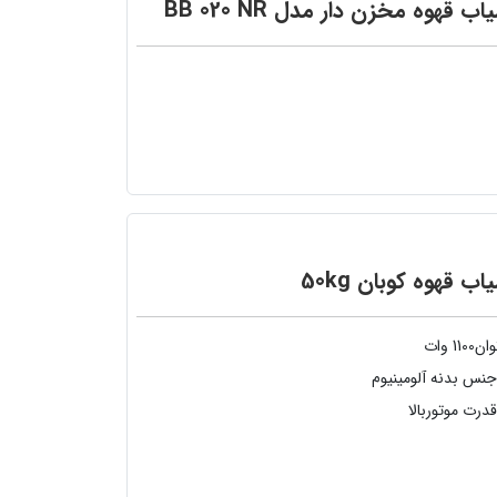
اب قهوه مخزن دار مدل BB 020 NR
اب قهوه کوبان 50kg
ان1100 وات
نس بدنه آلومینیوم
درت موتوربالا