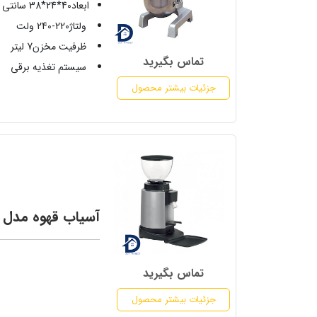
ابعاد40*24*38 سانتی متر
ولتاژ220-240 ولت
ظرفیت مخزن7 لیتر
تماس بگیرید
سیستم تغذیه برقی
جزئیات بیشتر محصول
آسیاب قهوه مدل E5P
تماس بگیرید
جزئیات بیشتر محصول