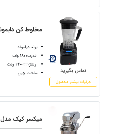
مخلوط کن دایمون
برند دیاموند
قدرت1800 وات
ولتاژ220-240 ولت
تماس بگیرید
ساخت چین
جزئیات بیشتر محصول
میکسر کیک مدل ا