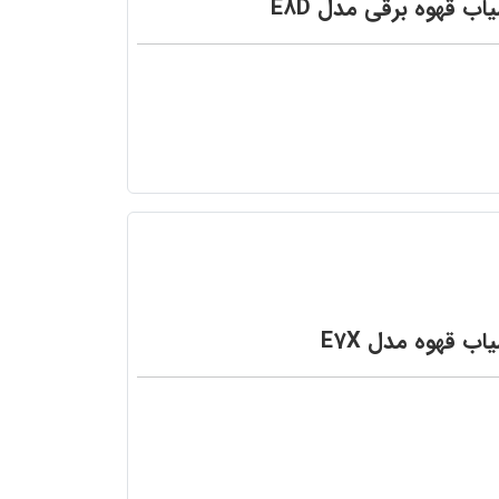
اب قهوه برقی مدل E8D
اب قهوه مدل E7X