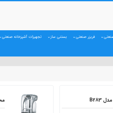
نعتی
فریزر صنعتی
بستنی ساز
تجهیزات آشپزخانه صنعتی
 B283
مخل