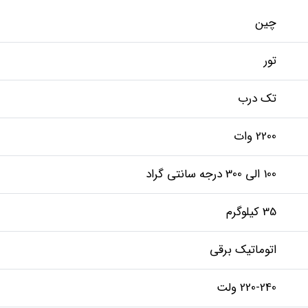
چین
تور
تک درب
2200 وات
100 الی 300 درجه سانتی گراد
35 کیلوگرم
اتوماتیک برقی
220-240 ولت