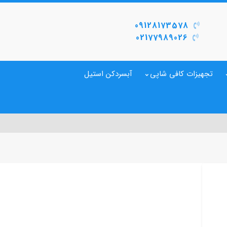
09128173578
02177989026
تجهیزات کافی شاپی
آبسردکن استیل