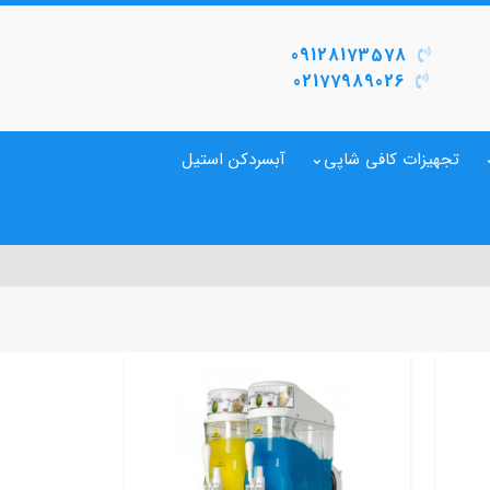
09128173578
02177989026
تجهیزات کافی شاپی
آبسردکن استیل