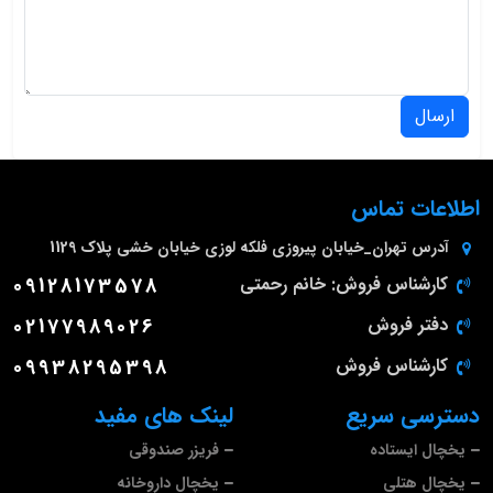
ارسال
اطلاعات تماس
آدرس
تهران_خیابان پیروزی فلکه لوزی خیابان خشی پلاک 1129
کارشناس فروش: خانم رحمتی
09128173578
دفتر فروش
02177989026
کارشناس فروش
09938295398
دسترسی سریع
لینک های مفید
یخچال ایستاده
فریزر صندوقی
یخچال هتلی
یخچال داروخانه