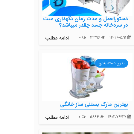
دستورالعمل و مدت زمان نگهداری میت
در سردخانه جسد چقدر میباشد؟
1402/05/11
12396
0
ادامه مطلب
بدون دسته بندی
بهترین مارک بستنی ساز خانگی
1402/04/27
11894
0
ادامه مطلب