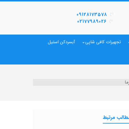
09128173578
02177989026
تجهیزات کافی شاپی
آبسردکن استیل
ما
طالب مرتبط