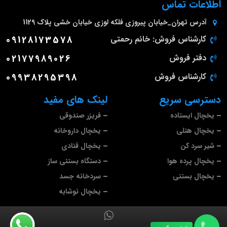
اطلاعات تماس
آدرس
تهران_خیابان پیروزی فلکه لوزی خیابان خشی پلاک 1129
کارشناس فروش: خانم رحمتی
09128173578
دفتر فروش
02177989026
کارشناس فروش
09938295398
دسترسی سریع
لینک های مفید
یخچال ایستاده
فریزر صندوقی
یخچال هتلی
یخچال داروخانه
شیر سرد کن
یخچال قنادی
یخچال پرده هوا
دستگاه بستنی ساز
یخچال بستنی
سردخانه جسد
یخچال نوشابه