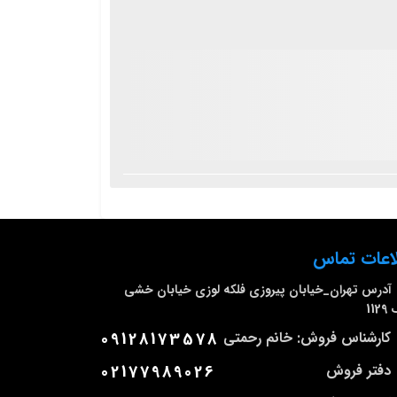
اعات تماس
آدرس
تهران_خیابان پیروزی فلکه لوزی خیابان خشی
112
کارشناس فروش: خانم رحمتی
09128173578
دفتر فروش
02177989026