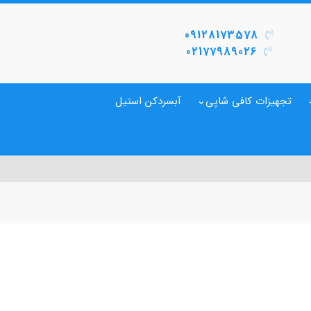
09128173578
02177989026
تجهیزات کافی شاپی
آبسردکن استیل