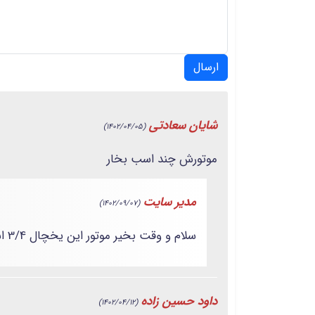
ارسال
شایان سعادتی
(1402/04/05)
موتورش چند اسب بخار
مدیر سایت
(1402/09/07)
سلام و وقت بخیر موتور این یخچال 3/4 است
داود حسین زاده
(1402/04/12)