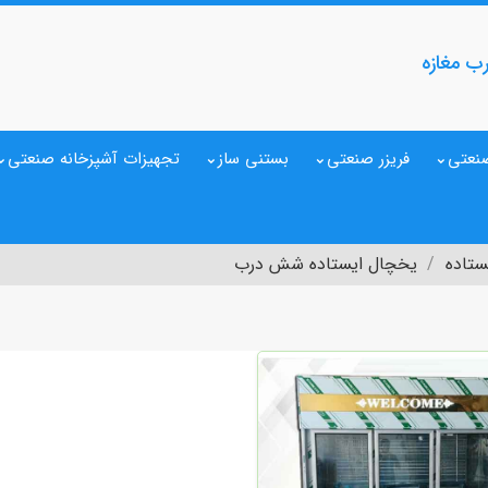
ب مغازه
نعتی
فریزر صنعتی
بستنی ساز
تجهیزات آشپزخانه صنعتی
ستاده
یخچال ایستاده شش درب