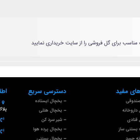
مناسب برای گل فروشی را از سایت خریداری نمایید
ای مفید
دسترسی سریع
اطل
صندوقی
یخچال ایستاده
پلاک 9
داروخانه
یخچال هتلی
قنادی
شیر سرد کن
 بستنی ساز
یخچال پرده هوا
نه جسد
یخچال بستنی