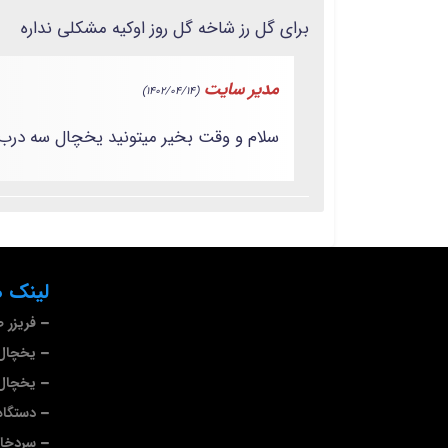
برای گل رز شاخه گل روز اوکیه مشکلی نداره
مدیر سایت
(1402/04/14)
سلام و وقت بخیر میتونید یخچال سه درب 
لینک ه
فریزر 
یخچال 
یخچال 
دستگاه
سردخا