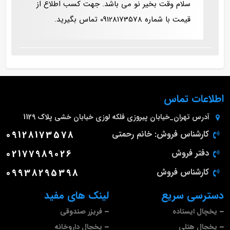
سلام وقت بخیر نو می باشد. جهت کسب اطلاع از
قیمت با شماره 09128173578 تماس بگیرید.
اطلاعات تماس
آدرس
تهران_خیابان پیروزی فلکه لوزی خیابان خشی پلاک 1129
کارشناس فروش: خانم رحمتی
09128173578
دفتر فروش
02177989026
کارشناس فروش
09938295398
دسترسی سریع
لینک های مفید
یخچال ایستاده
فریزر صندوقی
یخچال هتلی
یخچال داروخانه