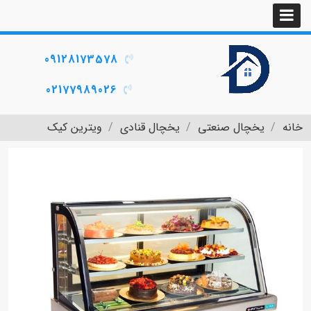
09128173578
02177989026
خانه
یخچال صنعتی
یخچال قنادی
ویترین کیک