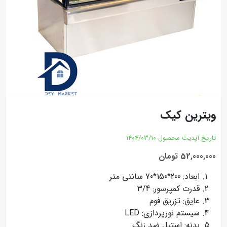
ویترین کیک
تاریخ آپدیت محصول
1404/03/10
52,000,000 تومان
ابعاد: 200*150*70 سانتی متر
قدرت کمپرسور: 3/4
عایق: تزریق فوم
سیستم نورپردازی: LED
بدنه: استیل ضد زنگ