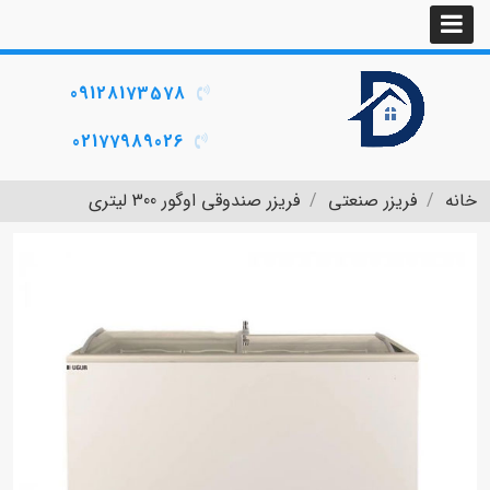
09128173578
02177989026
خانه
فریزر صنعتی
فریزر صندوقی اوگور 300 لیتری