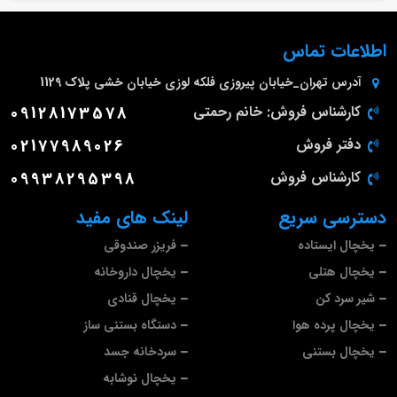
اطلاعات تماس
آدرس
تهران_خیابان پیروزی فلکه لوزی خیابان خشی پلاک 1129
کارشناس فروش: خانم رحمتی
09128173578
دفتر فروش
02177989026
کارشناس فروش
09938295398
دسترسی سریع
لینک های مفید
یخچال ایستاده
فریزر صندوقی
یخچال هتلی
یخچال داروخانه
شیر سرد کن
یخچال قنادی
یخچال پرده هوا
دستگاه بستنی ساز
یخچال بستنی
سردخانه جسد
یخچال نوشابه