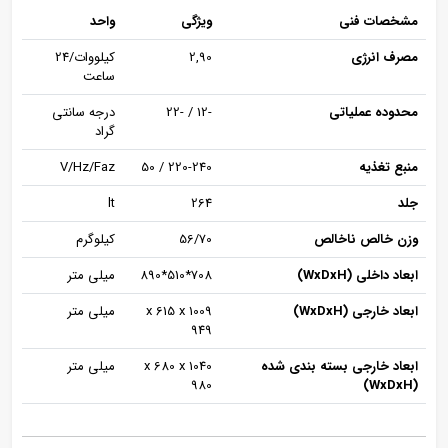
مشخصات فنی
ویژگی
واحد
مصرف انرژی
2,90
کیلووات/24
ساعت
محدوده عملیاتی
-12 / -22
درجه سانتی
گراد
منبع تغذیه
220-240 / 50
V/Hz/Faz
جلد
264
lt
وزن خالص ناخالص
56/70
کیلوگرم
ابعاد داخلی (WxDxH)
708*510*890
میلی متر
ابعاد خارجی (WxDxH)
1009 x 615 x
میلی متر
949
ابعاد خارجی بسته بندی شده
1040 x 680 x
میلی متر
980
(WxDxH)